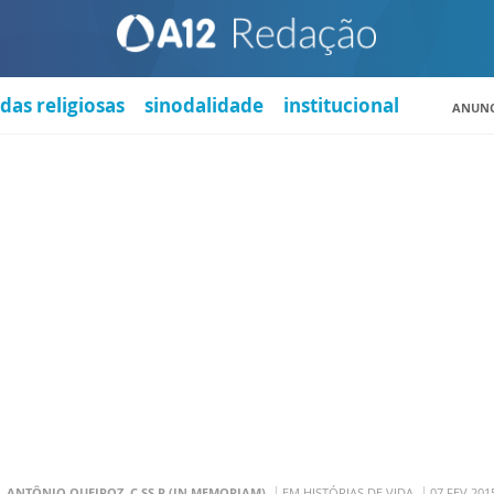
das religiosas
sinodalidade
institucional
ANUNC
. ANTÔNIO QUEIROZ, C.SS.R (IN MEMORIAM)
EM HISTÓRIAS DE VIDA
07 FEV 201