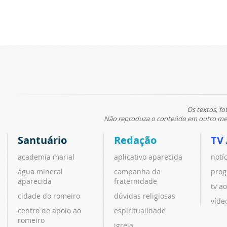
Os textos, fo
Não reproduza o conteúdo em outro meio
Santuário
Redação
TV
academia marial
aplicativo aparecida
notí
água mineral
campanha da
prog
aparecida
fraternidade
tv ao
cidade do romeiro
dúvidas religiosas
víde
centro de apoio ao
espiritualidade
romeiro
igreja