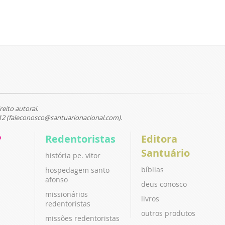
reito autoral.
12 (faleconosco@santuarionacional.com).
P
Redentoristas
Editora
Santuário
história pe. vitor
bíblias
hospedagem santo
afonso
deus conosco
missionários
livros
redentoristas
outros produtos
missões redentoristas