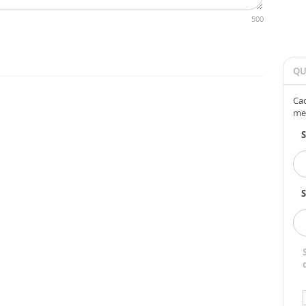
500
QU
Cad
me
S