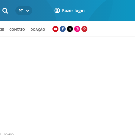
Fazer login
PT
IE
CONTATO
DOAÇÃO
5 - 00H00