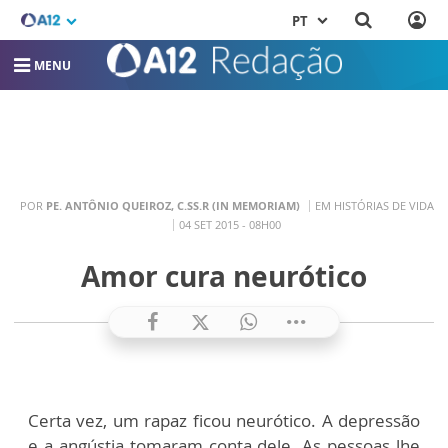
PT
MENU
POR
PE. ANTÔNIO QUEIROZ, C.SS.R (IN MEMORIAM)
EM HISTÓRIAS DE VIDA
04 SET 2015 - 08H00
Amor cura neurótico
Certa vez, um rapaz ficou neurótico. A depressão
e a angústia tomaram conta dele. As pessoas lhe