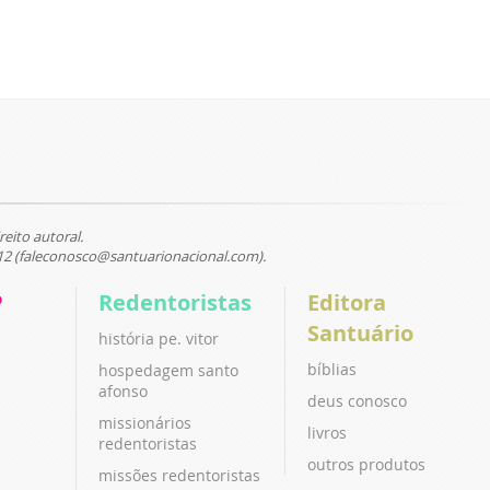
reito autoral.
12 (faleconosco@santuarionacional.com).
P
Redentoristas
Editora
Santuário
história pe. vitor
bíblias
hospedagem santo
afonso
deus conosco
missionários
livros
redentoristas
outros produtos
missões redentoristas