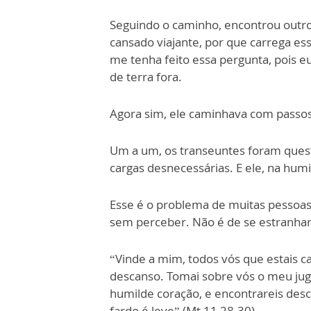
Seguindo o caminho, encontrou outro
cansado viajante, por que carrega es
me tenha feito essa pergunta, pois e
de terra fora.
Agora sim, ele caminhava com passos 
Um a um, os transeuntes foram ques
cargas desnecessárias. E ele, na humi
Esse é o problema de muitas pessoas.
sem perceber. Não é de se estranhar
“Vinde a mim, todos vós que estais c
descanso. Tomai sobre vós o meu jug
humilde coração, e encontrareis des
fardo é leve” (Mt 11,28-30).