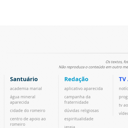
Os textos, fo
Não reproduza o conteúdo em outro meio
Santuário
Redação
TV
academia marial
aplicativo aparecida
notí
água mineral
campanha da
prog
aparecida
fraternidade
tv ao
cidade do romeiro
dúvidas religiosas
víde
centro de apoio ao
espiritualidade
romeiro
igreja