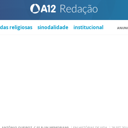
das religiosas
sinodalidade
institucional
ANUNC
. ANTÔNIO QUEIROZ, C.SS.R (IN MEMORIAM)
EM HISTÓRIAS DE VIDA
28 SET 201