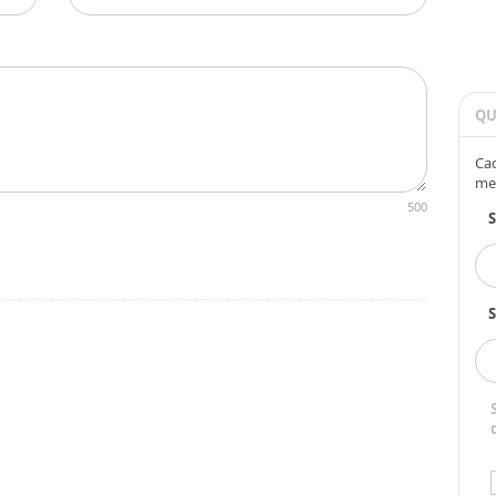
QU
Cad
me
500
S