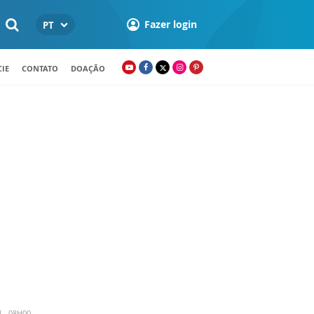
Fazer login
PT
IE
CONTATO
DOAÇÃO
4 - 08H00