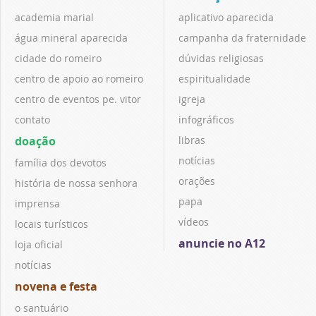
academia marial
aplicativo aparecida
água mineral aparecida
campanha da fraternidade
cidade do romeiro
dúvidas religiosas
centro de apoio ao romeiro
espiritualidade
centro de eventos pe. vitor
igreja
contato
infográficos
doação
libras
notícias
família dos devotos
orações
história de nossa senhora
papa
imprensa
vídeos
locais turísticos
anuncie no A12
loja oficial
notícias
novena e festa
o santuário