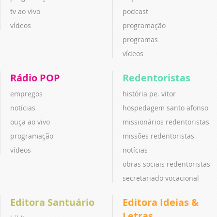
tv ao vivo
podcast
vídeos
programação
programas
vídeos
Rádio POP
Redentoristas
empregos
história pe. vitor
notícias
hospedagem santo afonso
ouça ao vivo
missionários redentoristas
programação
missões redentoristas
vídeos
notícias
obras sociais redentoristas
secretariado vocacional
Editora Santuário
Editora Ideias &
Letras