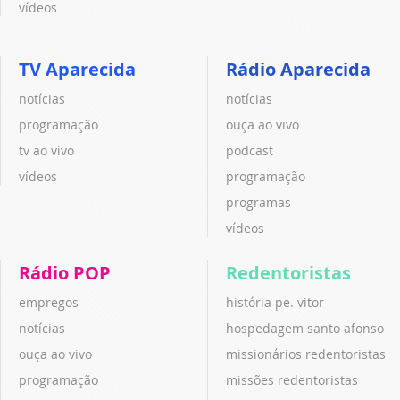
vídeos
TV Aparecida
Rádio Aparecida
notícias
notícias
programação
ouça ao vivo
tv ao vivo
podcast
vídeos
programação
programas
vídeos
Rádio POP
Redentoristas
empregos
história pe. vitor
notícias
hospedagem santo afonso
ouça ao vivo
missionários redentoristas
programação
missões redentoristas