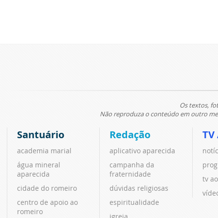
Os textos, fo
Não reproduza o conteúdo em outro meio
Santuário
Redação
TV
academia marial
aplicativo aparecida
notí
água mineral
campanha da
prog
aparecida
fraternidade
tv ao
cidade do romeiro
dúvidas religiosas
víde
centro de apoio ao
espiritualidade
romeiro
igreja