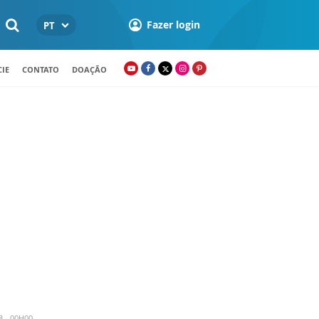
Fazer login
PT
IE
CONTATO
DOAÇÃO
3 - 00H00