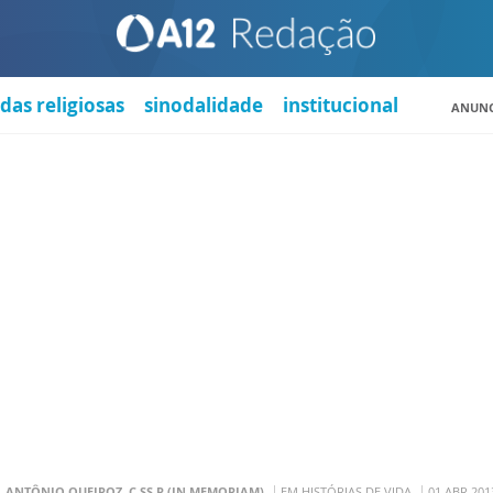
das religiosas
sinodalidade
institucional
ANUNC
. ANTÔNIO QUEIROZ, C.SS.R (IN MEMORIAM)
EM HISTÓRIAS DE VIDA
01 ABR 201