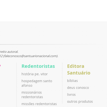
reito autoral.
12 (faleconosco@santuarionacional.com).
P
Redentoristas
Editora
Santuário
história pe. vitor
bíblias
hospedagem santo
afonso
deus conosco
missionários
livros
redentoristas
outros produtos
missões redentoristas