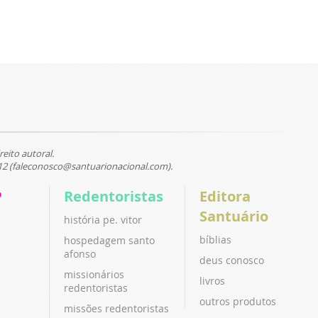
reito autoral.
12 (faleconosco@santuarionacional.com).
P
Redentoristas
Editora
Santuário
história pe. vitor
bíblias
hospedagem santo
afonso
deus conosco
missionários
livros
redentoristas
outros produtos
missões redentoristas