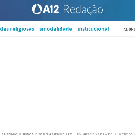
das religiosas
sinodalidade
institucional
ANUNC
. ANTÔNIO QUEIROZ, C.SS.R (IN MEMORIAM)
EM HISTÓRIAS DE VIDA
19 DEZ 201