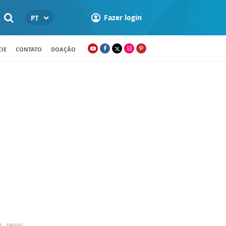
Fazer login
PT
IE
CONTATO
DOAÇÃO
4 - 08H00