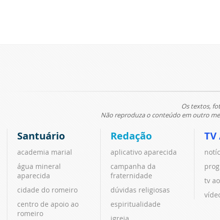
Os textos, fo
Não reproduza o conteúdo em outro meio
Santuário
Redação
TV
academia marial
aplicativo aparecida
notí
água mineral
campanha da
prog
aparecida
fraternidade
tv ao
cidade do romeiro
dúvidas religiosas
víde
centro de apoio ao
espiritualidade
romeiro
igreja