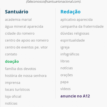
(faleconosco@santuarionacional.com).
Santuário
Redação
academia marial
aplicativo aparecida
água mineral aparecida
campanha da fraternidade
cidade do romeiro
dúvidas religiosas
centro de apoio ao romeiro
espiritualidade
centro de eventos pe. vitor
igreja
contato
infográficos
doação
libras
notícias
família dos devotos
orações
história de nossa senhora
papa
imprensa
vídeos
locais turísticos
anuncie no A12
loja oficial
notícias