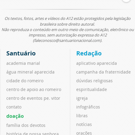
Os textos, fotos, artes e vídeos do A12 estão protegidos pela legislação
brasileira sobre direito autoral.
Não reproduza o conteúdo em outro meio de comunicação, eletrônico ou
impresso, sem autorização expressa do A12
(faleconosco@santuarionacional.com).
Santuário
Redação
academia marial
aplicativo aparecida
água mineral aparecida
campanha da fraternidade
cidade do romeiro
dúvidas religiosas
centro de apoio ao romeiro
espiritualidade
centro de eventos pe. vitor
igreja
contato
infográficos
doação
libras
notícias
família dos devotos
orações
história de nossa senhora