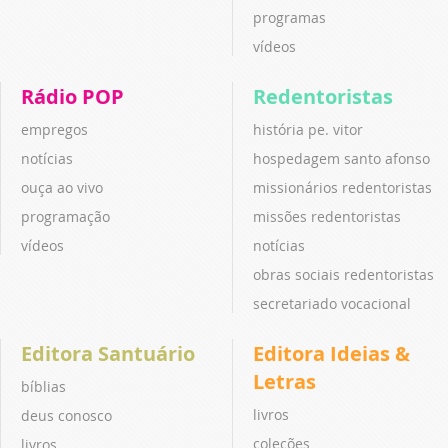
programas
vídeos
Rádio POP
Redentoristas
empregos
história pe. vitor
notícias
hospedagem santo afonso
ouça ao vivo
missionários redentoristas
programação
missões redentoristas
vídeos
notícias
obras sociais redentoristas
secretariado vocacional
Editora Santuário
Editora Ideias &
Letras
bíblias
livros
deus conosco
coleções
livros