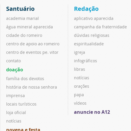
Santuário
Redação
academia marial
aplicativo aparecida
água mineral aparecida
campanha da fraternidade
cidade do romeiro
dúvidas religiosas
centro de apoio ao romeiro
espiritualidade
centro de eventos pe. vitor
igreja
contato
infográficos
doação
libras
notícias
família dos devotos
orações
história de nossa senhora
papa
imprensa
vídeos
locais turísticos
anuncie no A12
loja oficial
notícias
novena e festa