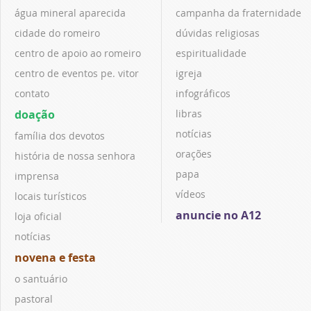
água mineral aparecida
campanha da fraternidade
cidade do romeiro
dúvidas religiosas
centro de apoio ao romeiro
espiritualidade
centro de eventos pe. vitor
igreja
contato
infográficos
doação
libras
notícias
família dos devotos
orações
história de nossa senhora
papa
imprensa
vídeos
locais turísticos
anuncie no A12
loja oficial
notícias
novena e festa
o santuário
pastoral