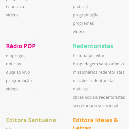
tv ao vivo
podcast
vídeos
programação
programas
vídeos
Rádio POP
Redentoristas
empregos
história pe. vitor
notícias
hospedagem santo afonso
ouça ao vivo
missionários redentoristas
programação
missões redentoristas
vídeos
notícias
obras sociais redentoristas
secretariado vocacional
Editora Santuário
Editora Ideias &
Letras