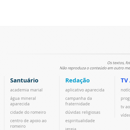
Os textos, fo
Não reproduza o conteúdo em outro meio
Santuário
Redação
TV
academia marial
aplicativo aparecida
notí
água mineral
campanha da
prog
aparecida
fraternidade
tv ao
cidade do romeiro
dúvidas religiosas
víde
centro de apoio ao
espiritualidade
romeiro
igreja