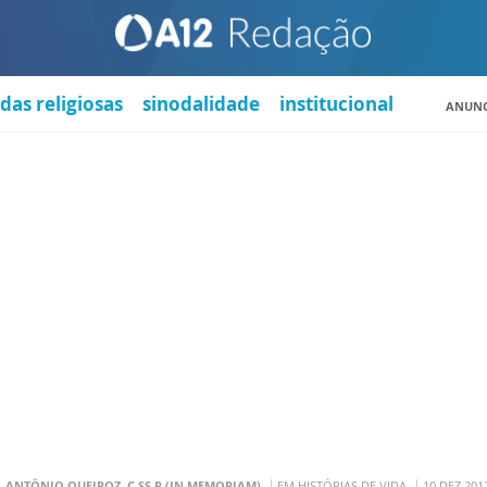
das religiosas
sinodalidade
institucional
ANUNC
. ANTÔNIO QUEIROZ, C.SS.R (IN MEMORIAM)
EM HISTÓRIAS DE VIDA
10 DEZ 201