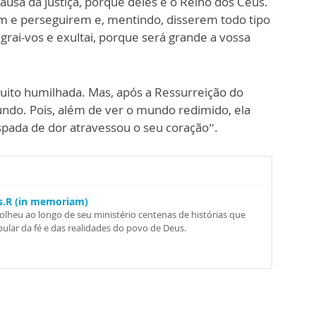
ausa da justiça, porque deles é o Reino dos Céus.
rem e perseguirem e, mentindo, disserem todo tipo
grai-vos e exultai, porque será grande a vossa
 muito humilhada. Mas, após a Ressurreição do
mundo. Pois, além de ver o mundo redimido, ela
pada de dor atravessou o seu coração”.
Ss.R (in memoriam)
colheu ao longo de seu ministério centenas de histórias que
ular da fé e das realidades do povo de Deus.