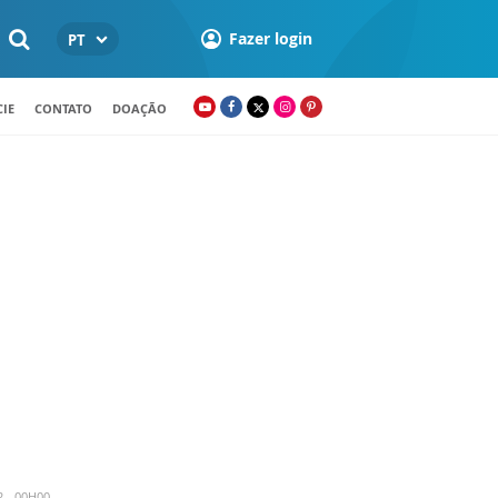
Fazer login
PT
IE
CONTATO
DOAÇÃO
2 - 00H00