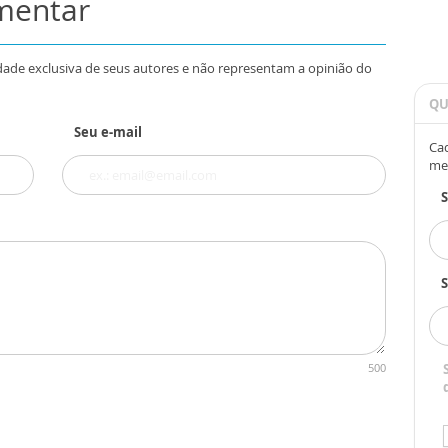
omentar
dade exclusiva de seus autores e não representam a opinião do
QU
Seu e-mail
Cad
me
S
500