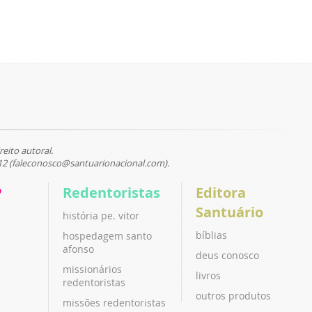
reito autoral.
12 (faleconosco@santuarionacional.com).
P
Redentoristas
Editora
Santuário
história pe. vitor
bíblias
hospedagem santo
afonso
deus conosco
missionários
livros
redentoristas
outros produtos
missões redentoristas