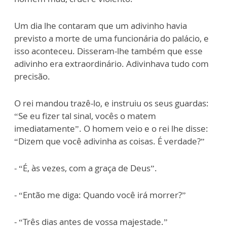
Um
dia lhe contaram que um adivinho
havia
previsto a morte de uma func
i
onária do palácio, e
isso aconteceu. Disseram-lhe também que esse
adivinho era extraordinário. Adivinhava t
u
do com
precisão.
O rei mandou traz
ê-lo,
e instruiu os seus guardas:
“Se eu fizer tal sinal, vocês o matem
im
e
diatamente”.
O homem veio e o rei lhe disse:
“Dizem que você adivinha as coisas. É verd
a
de?”
- “É, às vezes, com a graça de Deus”.
- “Então me diga: Quando você irá morrer?”
- “Três dias antes de vossa majestade.”