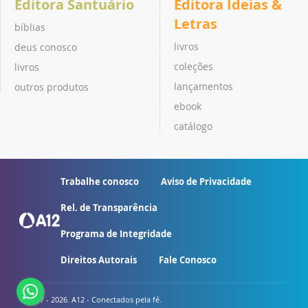
Editora Santuário
Editora Ideias &
Letras
bíblias
livros
deus conosco
coleções
livros
lançamentos
outros produtos
ebook
catálogo
Trabalhe conosco
Aviso de Privacidade
Rel. de Transparência
Programa de Integridade
Direitos Autorais
Fale Conosco
© 2007 - 2026. A12 - Conectados pela fé.