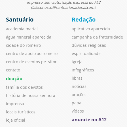
impresso, sem autorização expressa do A12
(faleconosco@santuarionacional.com).
Santuário
Redação
academia marial
aplicativo aparecida
água mineral aparecida
campanha da fraternidade
cidade do romeiro
dúvidas religiosas
centro de apoio ao romeiro
espiritualidade
centro de eventos pe. vitor
igreja
contato
infográficos
doação
libras
notícias
família dos devotos
orações
história de nossa senhora
papa
imprensa
vídeos
locais turísticos
anuncie no A12
loja oficial