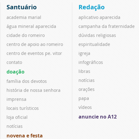
Santuário
Redação
academia marial
aplicativo aparecida
água mineral aparecida
campanha da fraternidade
cidade do romeiro
dúvidas religiosas
centro de apoio ao romeiro
espiritualidade
centro de eventos pe. vitor
igreja
contato
infográficos
doação
libras
notícias
família dos devotos
orações
história de nossa senhora
papa
imprensa
vídeos
locais turísticos
anuncie no A12
loja oficial
notícias
novena e festa