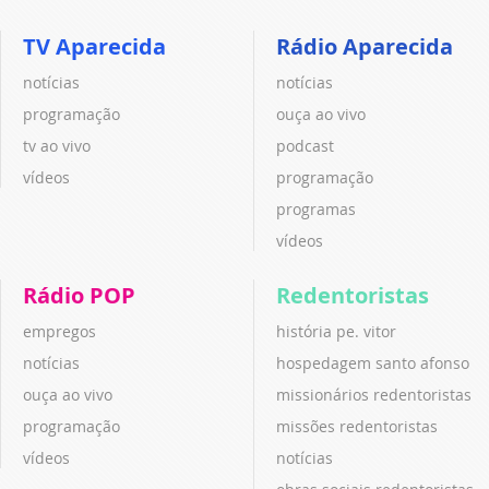
TV Aparecida
Rádio Aparecida
notícias
notícias
programação
ouça ao vivo
tv ao vivo
podcast
vídeos
programação
programas
vídeos
Rádio POP
Redentoristas
empregos
história pe. vitor
notícias
hospedagem santo afonso
ouça ao vivo
missionários redentoristas
programação
missões redentoristas
vídeos
notícias