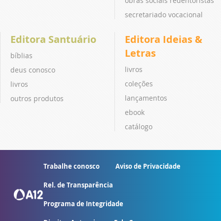
obras sociais redentoristas
secretariado vocacional
Editora Santuário
Editora Ideias &
Letras
bíblias
livros
deus conosco
coleções
livros
lançamentos
outros produtos
ebook
catálogo
Trabalhe conosco
Aviso de Privacidade
Rel. de Transparência
Programa de Integridade