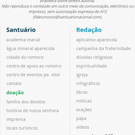
brasileira sobre direito autoral.
Não reproduza o conteúdo em outro meio de comunicação, eletrônico ou
impresso, sem autorização expressa do A12
(faleconosco@santuarionacional.com).
Santuário
Redação
academia marial
aplicativo aparecida
água mineral aparecida
campanha da fraternidade
cidade do romeiro
dúvidas religiosas
centro de apoio ao romeiro
espiritualidade
centro de eventos pe. vitor
igreja
contato
infográficos
doação
libras
notícias
família dos devotos
orações
história de nossa senhora
papa
imprensa
vídeos
locais turísticos