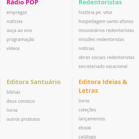
Rádio POP
Redentoristas
empregos
história pe. vitor
notícias
hospedagem santo afonso
ouça ao vivo
missionários redentoristas
programação
missões redentoristas
vídeos
notícias
obras sociais redentoristas
secretariado vocacional
Editora Santuário
Editora Ideias &
Letras
bíblias
livros
deus conosco
coleções
livros
lançamentos
outros produtos
ebook
catálogo