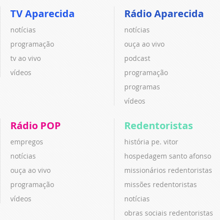
TV Aparecida
Rádio Aparecida
notícias
notícias
programação
ouça ao vivo
tv ao vivo
podcast
vídeos
programação
programas
vídeos
Rádio POP
Redentoristas
empregos
história pe. vitor
notícias
hospedagem santo afonso
ouça ao vivo
missionários redentoristas
programação
missões redentoristas
vídeos
notícias
obras sociais redentoristas