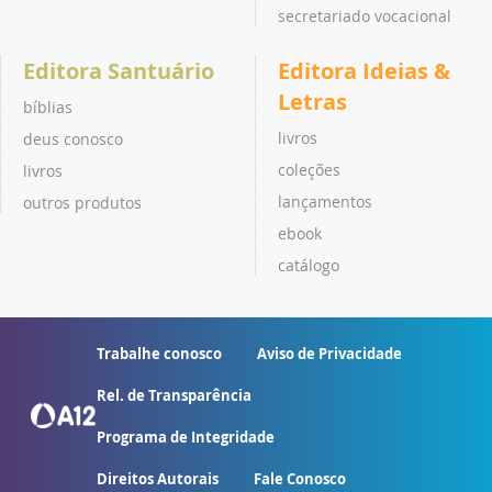
secretariado vocacional
Editora Santuário
Editora Ideias &
Letras
bíblias
livros
deus conosco
coleções
livros
lançamentos
outros produtos
ebook
catálogo
Trabalhe conosco
Aviso de Privacidade
Rel. de Transparência
Programa de Integridade
Direitos Autorais
Fale Conosco