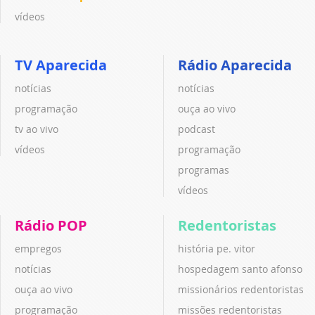
vídeos
TV Aparecida
Rádio Aparecida
notícias
notícias
programação
ouça ao vivo
tv ao vivo
podcast
vídeos
programação
programas
vídeos
Rádio POP
Redentoristas
empregos
história pe. vitor
notícias
hospedagem santo afonso
ouça ao vivo
missionários redentoristas
programação
missões redentoristas