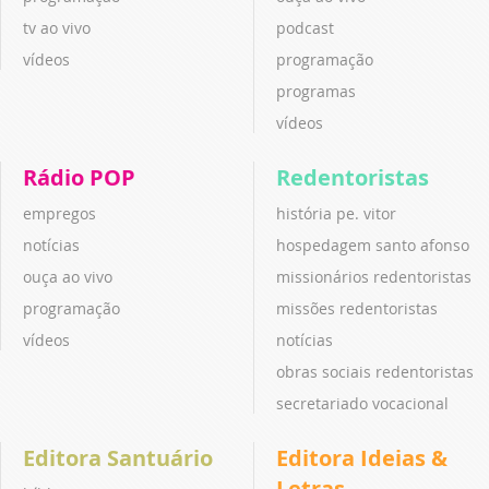
tv ao vivo
podcast
vídeos
programação
programas
vídeos
Rádio POP
Redentoristas
empregos
história pe. vitor
notícias
hospedagem santo afonso
ouça ao vivo
missionários redentoristas
programação
missões redentoristas
vídeos
notícias
obras sociais redentoristas
secretariado vocacional
Editora Santuário
Editora Ideias &
Letras