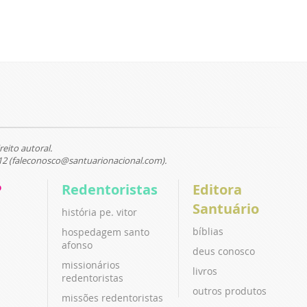
reito autoral.
12 (faleconosco@santuarionacional.com).
P
Redentoristas
Editora
Santuário
história pe. vitor
bíblias
hospedagem santo
afonso
deus conosco
missionários
livros
redentoristas
outros produtos
missões redentoristas