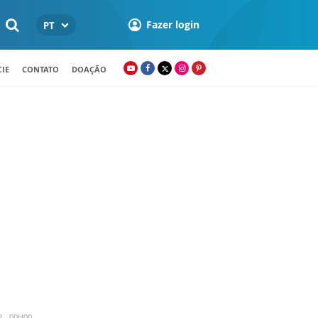
Fazer login
PT
IE
CONTATO
DOAÇÃO
2 - 00H00