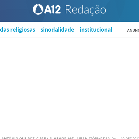
das religiosas
sinodalidade
institucional
ANUNC
. ANTÔNIO QUEIROZ, C.SS.R (IN MEMORIAM)
EM HISTÓRIAS DE VIDA
10 DEZ 201