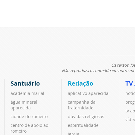
Os textos, fo
Não reproduza o conteúdo em outro meio
Santuário
Redação
TV
academia marial
aplicativo aparecida
notí
água mineral
campanha da
prog
aparecida
fraternidade
tv ao
cidade do romeiro
dúvidas religiosas
víde
centro de apoio ao
espiritualidade
romeiro
igreja