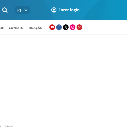
Fazer login
PT
IE
CONTATO
DOAÇÃO
2 - 00H00