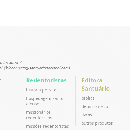
reito autoral.
12 (faleconosco@santuarionacional.com).
P
Redentoristas
Editora
Santuário
história pe. vitor
bíblias
hospedagem santo
afonso
deus conosco
missionários
livros
redentoristas
outros produtos
missões redentoristas