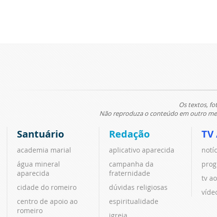
Os textos, fo
Não reproduza o conteúdo em outro meio
Santuário
Redação
TV
academia marial
aplicativo aparecida
notí
água mineral
campanha da
prog
aparecida
fraternidade
tv ao
cidade do romeiro
dúvidas religiosas
víde
centro de apoio ao
espiritualidade
romeiro
igreja