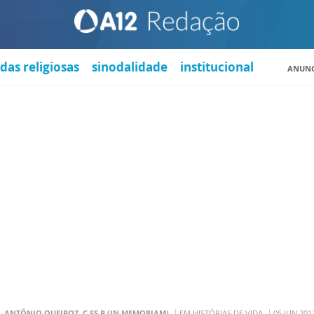
das religiosas
sinodalidade
institucional
ANUNC
. ANTÔNIO QUEIROZ, C.SS.R (IN MEMORIAM)
EM HISTÓRIAS DE VIDA
05 JUN 201