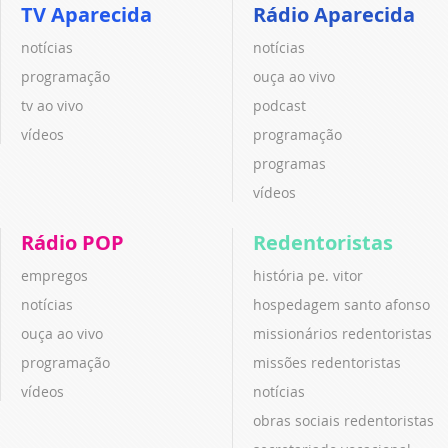
TV Aparecida
Rádio Aparecida
notícias
notícias
programação
ouça ao vivo
tv ao vivo
podcast
vídeos
programação
programas
vídeos
Rádio POP
Redentoristas
empregos
história pe. vitor
notícias
hospedagem santo afonso
ouça ao vivo
missionários redentoristas
programação
missões redentoristas
vídeos
notícias
obras sociais redentoristas