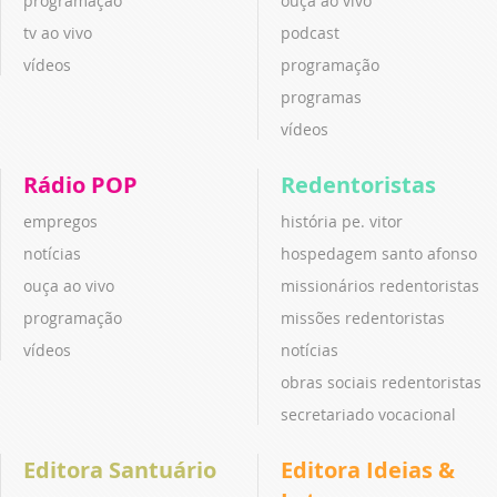
programação
ouça ao vivo
tv ao vivo
podcast
vídeos
programação
programas
vídeos
Rádio POP
Redentoristas
empregos
história pe. vitor
notícias
hospedagem santo afonso
ouça ao vivo
missionários redentoristas
programação
missões redentoristas
vídeos
notícias
obras sociais redentoristas
secretariado vocacional
Editora Santuário
Editora Ideias &