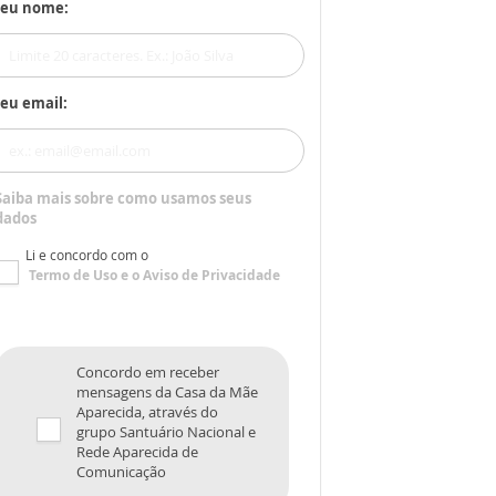
Seu nome:
eu email:
Saiba mais sobre como usamos seus
dados
Li e concordo com o
Termo de Uso
e o
Aviso de Privacidade
Concordo em receber
mensagens da Casa da Mãe
Aparecida, através do
grupo Santuário Nacional e
Rede Aparecida de
Comunicação