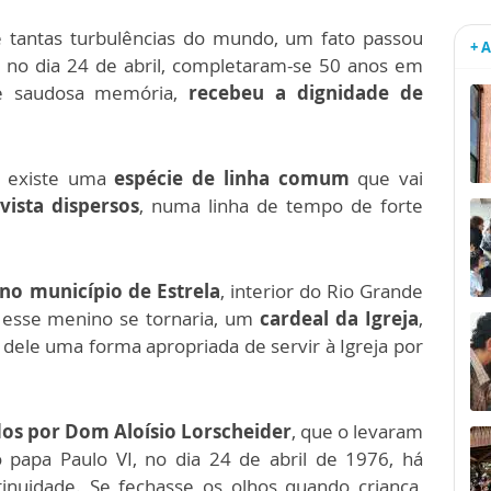
 tantas turbulências do mundo, um fato passou
+ 
 no dia 24 de abril, completaram-se 50 anos em
e saudosa memória,
recebeu a dignidade de
o existe uma
espécie de linha comum
que vai
vista dispersos
, numa linha de tempo de forte
o município de Estrela
, interior do Rio Grande
e esse menino se tornaria, um
cardeal da Igreja
,
 dele uma forma apropriada de servir à Igreja por
dos por Dom Aloísio Lorscheider
, que o levaram
o papa Paulo VI, no dia 24 de abril de 1976, há
nuidade.⁠ ⁠Se fechasse os olhos quando criança,