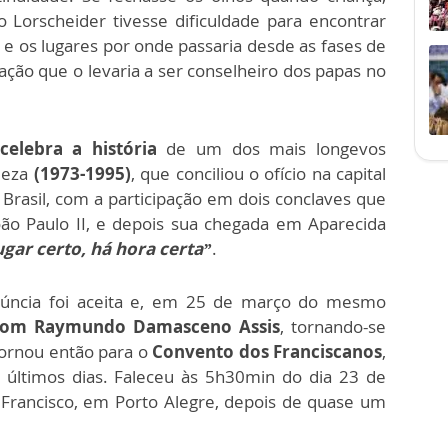
o Lorscheider tivesse dificuldade para encontrar
 e os lugares por onde passaria desde as fases de
ação que o levaria a ser conselheiro dos papas no
 celebra a história
de um dos mais longevos
aleza
(1973-1995)
, que conciliou o ofício na capital
 Brasil, com a participação em dois conclaves que
oão Paulo II, e depois sua chegada em Aparecida
gar certo, há hora certa”
.
núncia foi aceita e, em 25 de março do mesmo
 Dom Raymundo Damasceno Assis
, tornando-se
tornou então para o
Convento dos Franciscanos
,
 últimos dias. Faleceu às 5h30min do dia 23 de
Francisco, em Porto Alegre, depois de quase um