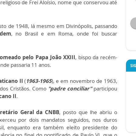
religioso de Frei Aloísio, nome que conservou até
sto de 1948, lá mesmo em Divinópolis, passando
rdem
, no Brasil e em Roma, onde foi buscar
omeado pelo Papa João XXIII
, bispo da recém-
onde passaria 11 anos.
SI
ticano II
(
1963-1965
), e em novembro de 1963,
o dos Cristãos. Como
"padre conciliar"
participou
cano II
.
retário Geral da CNBB
, posto que lhe abriu o
xerceu por dois mandatos seguidos, nos duros
sil, enquanto era também eleito presidente do
uência no final do pontificado de Paulo VI, que o