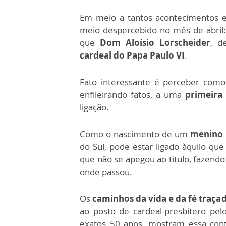
Em meio a tantos acontecimentos e
meio despercebido no mês de abril:
que
Dom Aloísio Lorscheider
, d
cardeal do Papa Paulo VI
.
Fato interessante é perceber com
enfileirando fatos, a uma
primeira 
ligação.
Como o nascimento de um
menino n
do Sul, pode estar ligado àquilo qu
que não se apegou ao título, fazendo
onde passou.
Os
caminhos da vida e da fé traça
ao posto de cardeal-presbítero pel
exatos 50 anos, mostram essa conti