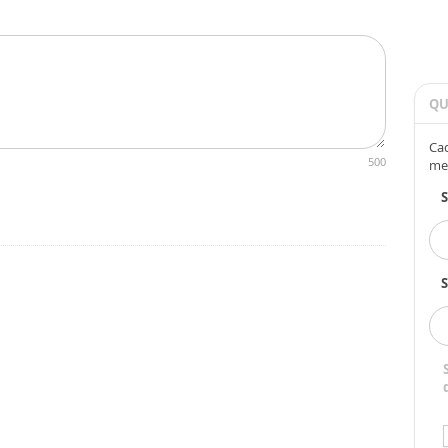
QU
Cad
500
me
S