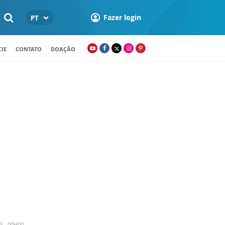
Fazer login
PT
IE
CONTATO
DOAÇÃO
3 - 00H00