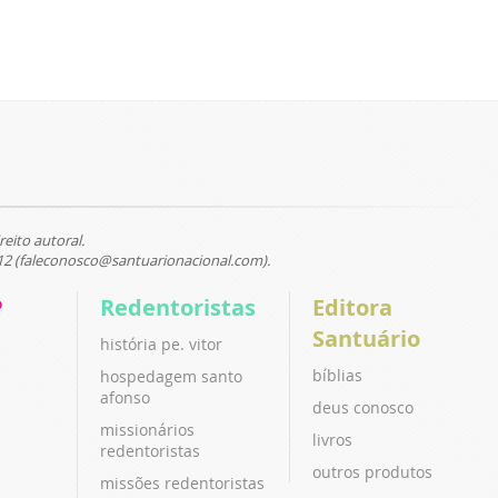
reito autoral.
12 (faleconosco@santuarionacional.com).
P
Redentoristas
Editora
Santuário
história pe. vitor
bíblias
hospedagem santo
afonso
deus conosco
missionários
livros
redentoristas
outros produtos
missões redentoristas