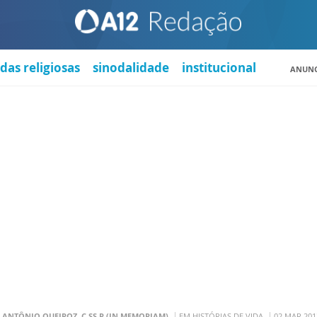
das religiosas
sinodalidade
institucional
ANUNC
. ANTÔNIO QUEIROZ, C.SS.R (IN MEMORIAM)
EM HISTÓRIAS DE VIDA
02 MAR 201