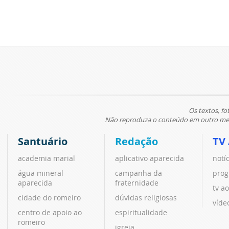
Os textos, fo
Não reproduza o conteúdo em outro meio
Santuário
Redação
TV
academia marial
aplicativo aparecida
notí
água mineral
campanha da
prog
aparecida
fraternidade
tv ao
cidade do romeiro
dúvidas religiosas
víde
centro de apoio ao
espiritualidade
romeiro
igreja