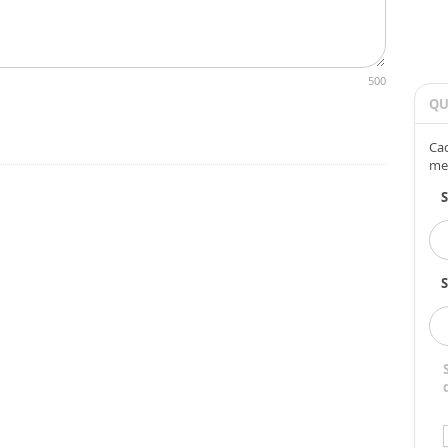
500
QU
Cad
me
S