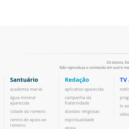
Os textos, fo
Não reproduza o conteúdo em outro meio
Santuário
Redação
TV
academia marial
aplicativo aparecida
notí
água mineral
campanha da
prog
aparecida
fraternidade
tv ao
cidade do romeiro
dúvidas religiosas
víde
centro de apoio ao
espiritualidade
romeiro
igreja