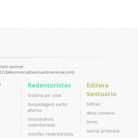
reito autoral.
12 (faleconosco@santuarionacional.com).
P
Redentoristas
Editora
Santuário
história pe. vitor
bíblias
hospedagem santo
afonso
deus conosco
missionários
livros
redentoristas
outros produtos
missões redentoristas