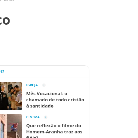
co
A12
IGREJA
Mês Vocacional: o
chamado de todo cristão
à santidade
CINEMA
Que reflexão o filme do
Homem-Aranha traz aos
fiéis?