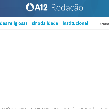
das religiosas
sinodalidade
institucional
ANUNC
. ANTÔNIO QUEIROZ, C.SS.R (IN MEMORIAM)
EM HISTÓRIAS DE VIDA
01 JUN 201