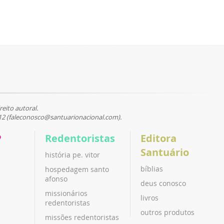
reito autoral.
12 (faleconosco@santuarionacional.com).
P
Redentoristas
Editora
Santuário
história pe. vitor
bíblias
hospedagem santo
afonso
deus conosco
missionários
livros
redentoristas
outros produtos
missões redentoristas