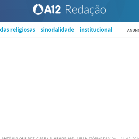
das religiosas
sinodalidade
institucional
ANUNC
. ANTÔNIO QUEIROZ, C.SS.R (IN MEMORIAM)
EM HISTÓRIAS DE VIDA
14 MAI 201