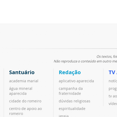
Os textos, fo
Não reproduza o conteúdo em outro meio
Santuário
Redação
TV
academia marial
aplicativo aparecida
notí
água mineral
campanha da
prog
aparecida
fraternidade
tv ao
cidade do romeiro
dúvidas religiosas
víde
centro de apoio ao
espiritualidade
romeiro
igreja