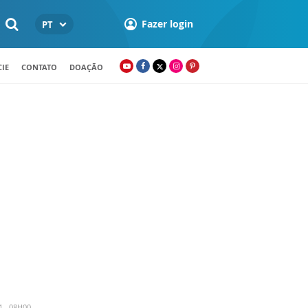
Fazer login
PT
IE
CONTATO
DOAÇÃO
4 - 08H00