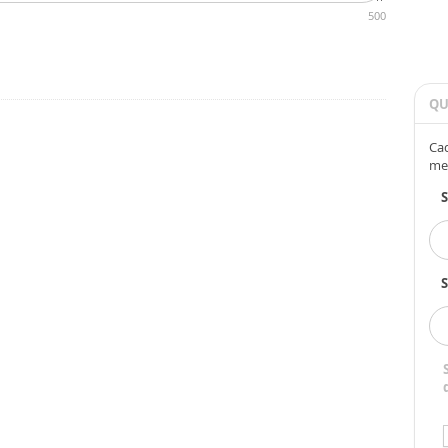
500
QU
Cad
me
S