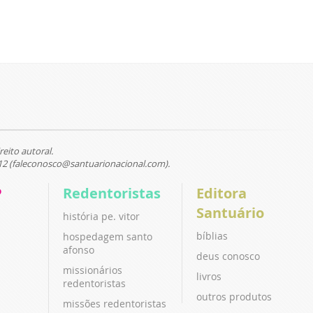
reito autoral.
12 (faleconosco@santuarionacional.com).
P
Redentoristas
Editora
Santuário
história pe. vitor
bíblias
hospedagem santo
afonso
deus conosco
missionários
livros
redentoristas
outros produtos
missões redentoristas