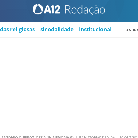
das religiosas
sinodalidade
institucional
ANUNC
. ANTÔNIO QUEIROZ, C.SS.R (IN MEMORIAM)
EM HISTÓRIAS DE VIDA
10 OUT 201