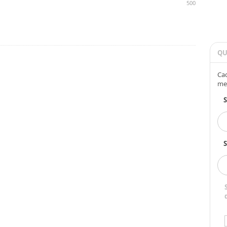
500
QU
Cad
me
S