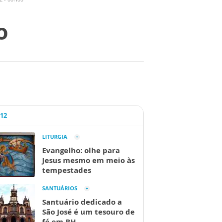
o
A12
LITURGIA
Evangelho: olhe para
Jesus mesmo em meio às
tempestades
SANTUÁRIOS
Santuário dedicado a
São José é um tesouro de
fé em BH