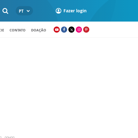
Fazer login
PT
IE
CONTATO
DOAÇÃO
2 - 00H00