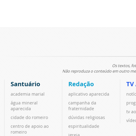
Os textos, fo
Não reproduza o conteúdo em outro meio
Santuário
Redação
TV
academia marial
aplicativo aparecida
notí
água mineral
campanha da
prog
aparecida
fraternidade
tv ao
cidade do romeiro
dúvidas religiosas
víde
centro de apoio ao
espiritualidade
romeiro
igreja