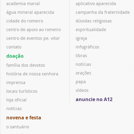
academia marial
aplicativo aparecida
água mineral aparecida
campanha da fraternidade
cidade do romeiro
dúvidas religiosas
centro de apoio ao romeiro
espiritualidade
centro de eventos pe. vitor
igreja
contato
infográficos
doação
libras
notícias
família dos devotos
orações
história de nossa senhora
papa
imprensa
vídeos
locais turísticos
anuncie no A12
loja oficial
notícias
novena e festa
o santuário