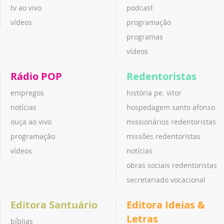
tv ao vivo
podcast
vídeos
programação
programas
vídeos
Rádio POP
Redentoristas
empregos
história pe. vitor
notícias
hospedagem santo afonso
ouça ao vivo
missionários redentoristas
programação
missões redentoristas
vídeos
notícias
obras sociais redentoristas
secretariado vocacional
Editora Santuário
Editora Ideias &
Letras
bíblias