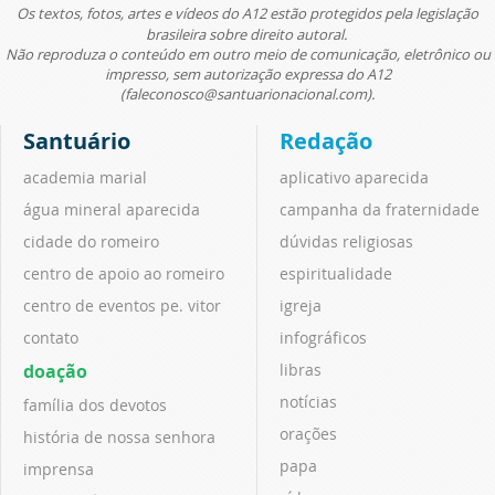
Os textos, fotos, artes e vídeos do A12 estão protegidos pela legislação
brasileira sobre direito autoral.
Não reproduza o conteúdo em outro meio de comunicação, eletrônico ou
impresso, sem autorização expressa do A12
(faleconosco@santuarionacional.com).
Santuário
Redação
academia marial
aplicativo aparecida
água mineral aparecida
campanha da fraternidade
cidade do romeiro
dúvidas religiosas
centro de apoio ao romeiro
espiritualidade
centro de eventos pe. vitor
igreja
contato
infográficos
doação
libras
notícias
família dos devotos
orações
história de nossa senhora
papa
imprensa