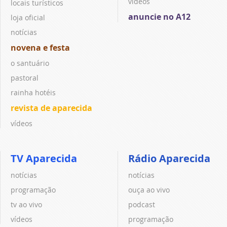
vídeos
locais turísticos
anuncie no A12
loja oficial
notícias
novena e festa
o santuário
pastoral
rainha hotéis
revista de aparecida
vídeos
TV Aparecida
Rádio Aparecida
notícias
notícias
programação
ouça ao vivo
tv ao vivo
podcast
vídeos
programação