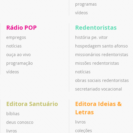
programas
vídeos
Rádio POP
Redentoristas
empregos
história pe. vitor
notícias
hospedagem santo afonso
ouça ao vivo
missionários redentoristas
programação
missões redentoristas
vídeos
notícias
obras sociais redentoristas
secretariado vocacional
Editora Santuário
Editora Ideias &
Letras
bíblias
livros
deus conosco
coleções
livros