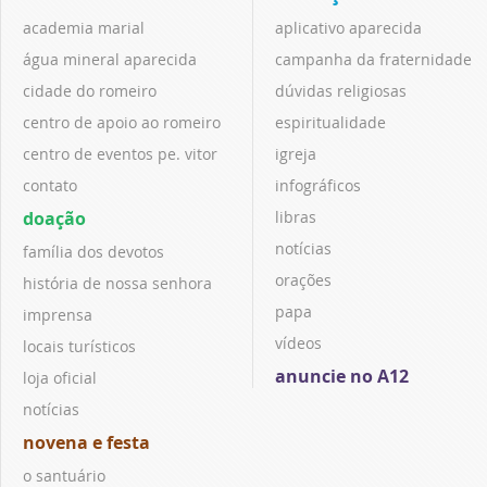
academia marial
aplicativo aparecida
água mineral aparecida
campanha da fraternidade
cidade do romeiro
dúvidas religiosas
centro de apoio ao romeiro
espiritualidade
centro de eventos pe. vitor
igreja
contato
infográficos
doação
libras
notícias
família dos devotos
orações
história de nossa senhora
papa
imprensa
vídeos
locais turísticos
anuncie no A12
loja oficial
notícias
novena e festa
o santuário