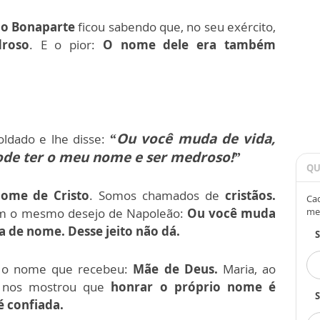
o Bonaparte
ficou sabendo que, no seu exército,
roso
. E o pior:
O nome dele era também
“Ou você muda de vida,
ldado e lhe disse:
de ter o meu nome e ser medroso!”
QU
ome de Cristo
. Somos chamados de
cristãos.
Cad
tem o mesmo desejo de Napoleão:
Ou você muda
me
a de nome. Desse jeito não dá.
o nome que recebeu:
Mãe de Deus.
Maria, ao
, nos mostrou que
honrar o próprio nome é
S
 confiada.