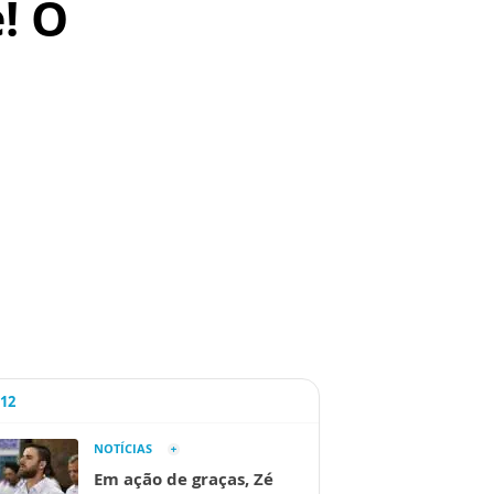
! O
A12
NOTÍCIAS
Em ação de graças, Zé