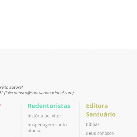
reito autoral.
12 (faleconosco@santuarionacional.com).
P
Redentoristas
Editora
Santuário
história pe. vitor
bíblias
hospedagem santo
afonso
deus conosco