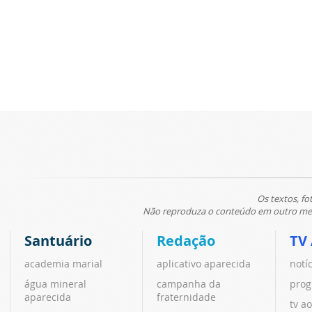
Os textos, fo
Não reproduza o conteúdo em outro meio
Santuário
Redação
TV
academia marial
aplicativo aparecida
notí
água mineral
campanha da
prog
aparecida
fraternidade
tv ao