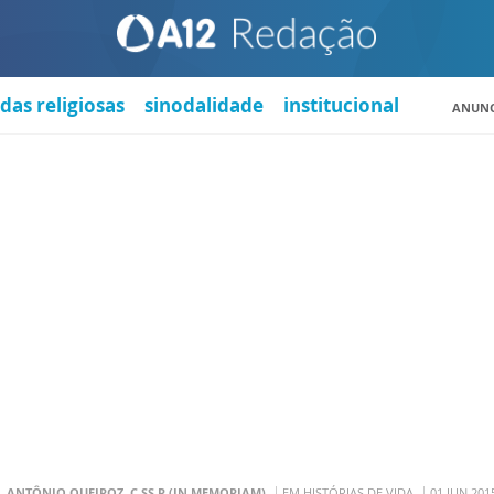
das religiosas
sinodalidade
institucional
ANUNC
. ANTÔNIO QUEIROZ, C.SS.R (IN MEMORIAM)
EM HISTÓRIAS DE VIDA
01 JUN 201