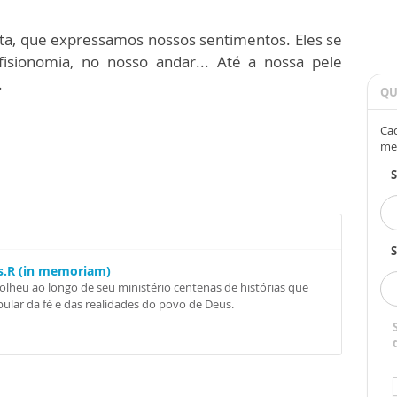
rita, que expressamos nossos sentimentos. Eles se
sionomia, no nosso andar... Até a nossa pele
.
QU
Cad
me
S
Ss.R (in memoriam)
colheu ao longo de seu ministério centenas de histórias que
ular da fé e das realidades do povo de Deus.