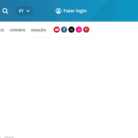
Fazer login
PT
IE
CONTATO
DOAÇÃO
5 - 08H00