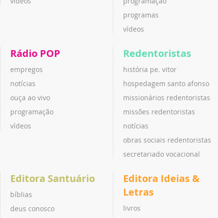
vídeos
programação
programas
vídeos
Rádio POP
Redentoristas
empregos
história pe. vitor
notícias
hospedagem santo afonso
ouça ao vivo
missionários redentoristas
programação
missões redentoristas
vídeos
notícias
obras sociais redentoristas
secretariado vocacional
Editora Santuário
Editora Ideias &
Letras
bíblias
livros
deus conosco