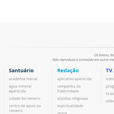
Os textos, fo
Não reproduza o conteúdo em outro meio
Santuário
Redação
TV
academia marial
aplicativo aparecida
notí
água mineral
campanha da
prog
aparecida
fraternidade
tv ao
cidade do romeiro
dúvidas religiosas
víde
centro de apoio ao
espiritualidade
romeiro
igreja