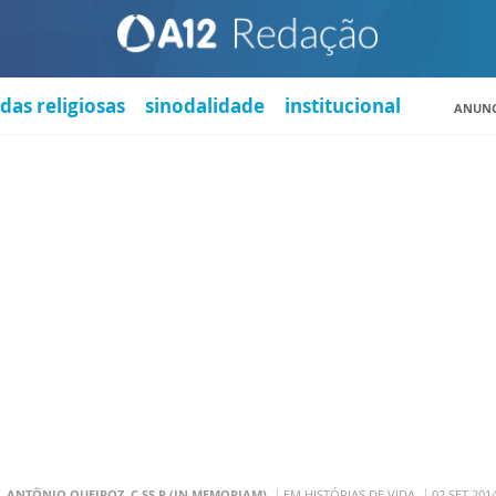
das religiosas
sinodalidade
institucional
ANUNC
. ANTÔNIO QUEIROZ, C.SS.R (IN MEMORIAM)
EM HISTÓRIAS DE VIDA
02 SET 201