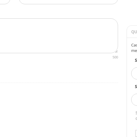
QU
Cad
me
500
S