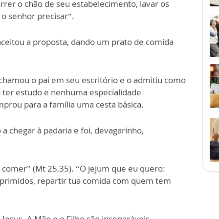
rrer o chão de seu estabelecimento, lavar os
 o senhor precisar”.
aceitou a proposta, dando um prato de comida
 chamou o pai em seu escritório e o admitiu como
o ter estudo e nenhuma especialidade
prou para a família uma cesta básica.
 a chegar à padaria e foi, devagarinho,
comer” (Mt 25,35). “O jejum que eu quero:
s oprimidos, repartir tua comida com quem tem
esus. A Mãe e o Filho são inseparáveis.