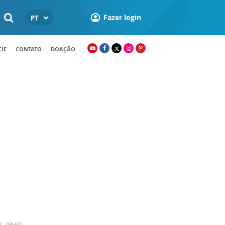
Fazer login
PT
IE
CONTATO
DOAÇÃO
4 - 08H00