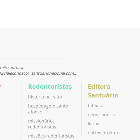
reito autoral.
12 (faleconosco@santuarionacional.com).
P
Redentoristas
Editora
Santuário
história pe. vitor
bíblias
hospedagem santo
afonso
deus conosco
missionários
livros
redentoristas
outros produtos
missões redentoristas