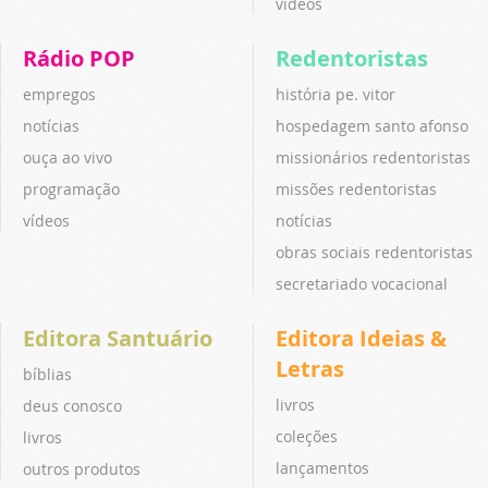
vídeos
Rádio POP
Redentoristas
empregos
história pe. vitor
notícias
hospedagem santo afonso
ouça ao vivo
missionários redentoristas
programação
missões redentoristas
vídeos
notícias
obras sociais redentoristas
secretariado vocacional
Editora Santuário
Editora Ideias &
Letras
bíblias
livros
deus conosco
coleções
livros
lançamentos
outros produtos