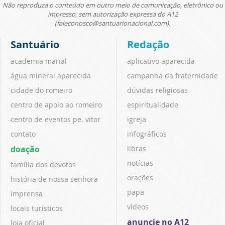
Não reproduza o conteúdo em outro meio de comunicação, eletrônico ou
impresso, sem autorização expressa do A12
(faleconosco@santuarionacional.com).
Santuário
Redação
academia marial
aplicativo aparecida
água mineral aparecida
campanha da fraternidade
cidade do romeiro
dúvidas religiosas
centro de apoio ao romeiro
espiritualidade
centro de eventos pe. vitor
igreja
contato
infográficos
doação
libras
notícias
família dos devotos
orações
história de nossa senhora
papa
imprensa
vídeos
locais turísticos
anuncie no A12
loja oficial