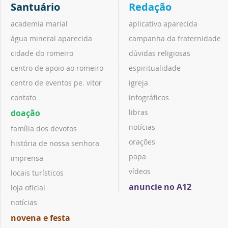
Santuário
Redação
academia marial
aplicativo aparecida
água mineral aparecida
campanha da fraternidade
cidade do romeiro
dúvidas religiosas
centro de apoio ao romeiro
espiritualidade
centro de eventos pe. vitor
igreja
contato
infográficos
doação
libras
notícias
família dos devotos
orações
história de nossa senhora
papa
imprensa
vídeos
locais turísticos
anuncie no A12
loja oficial
notícias
novena e festa