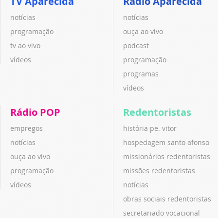
TV Aparecida
Rádio Aparecida
notícias
notícias
programação
ouça ao vivo
tv ao vivo
podcast
vídeos
programação
programas
vídeos
Rádio POP
Redentoristas
empregos
história pe. vitor
notícias
hospedagem santo afonso
ouça ao vivo
missionários redentoristas
programação
missões redentoristas
vídeos
notícias
obras sociais redentoristas
secretariado vocacional