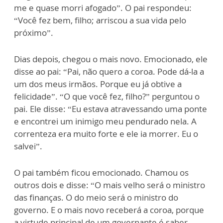
me e quase morri afogado”. O pai respondeu:
“Você fez bem, filho; arriscou a sua vida pelo
próximo”.
Dias depois, chegou o mais novo. Emocionado, ele
disse ao pai: “Pai, não quero a coroa. Pode dá-la a
um dos meus irmãos. Porque eu já obtive a
felicidade”. “O que você fez, filho?” perguntou o
pai. Ele disse: “Eu estava atravessando uma ponte
e encontrei um inimigo meu pendurado nela. A
correnteza era muito forte e ele ia morrer. Eu o
salvei”.
O pai também ficou emocionado. Chamou os
outros dois e disse: “O mais velho será o ministro
das finanças. O do meio será o ministro do
governo. E o mais novo receberá a coroa, porque
a virtude principal de um governante é saber