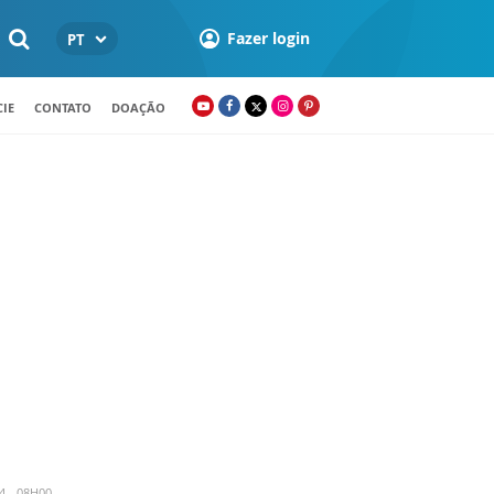
Fazer login
PT
IE
CONTATO
DOAÇÃO
4 - 08H00