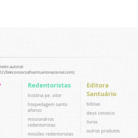
reito autoral.
12 (faleconosco@santuarionacional.com).
P
Redentoristas
Editora
Santuário
história pe. vitor
bíblias
hospedagem santo
afonso
deus conosco
missionários
livros
redentoristas
outros produtos
missões redentoristas