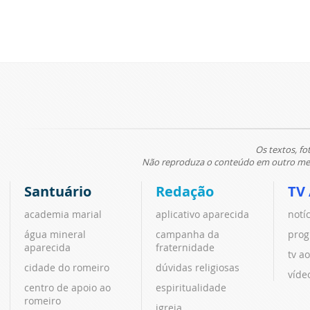
Os textos, fo
Não reproduza o conteúdo em outro meio
Santuário
Redação
TV
academia marial
aplicativo aparecida
notí
água mineral
campanha da
prog
aparecida
fraternidade
tv ao
cidade do romeiro
dúvidas religiosas
víde
centro de apoio ao
espiritualidade
romeiro
igreja