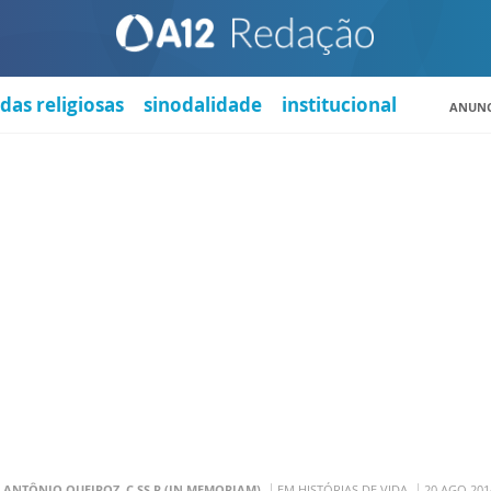
das religiosas
sinodalidade
institucional
ANUNC
. ANTÔNIO QUEIROZ, C.SS.R (IN MEMORIAM)
EM HISTÓRIAS DE VIDA
20 AGO 201