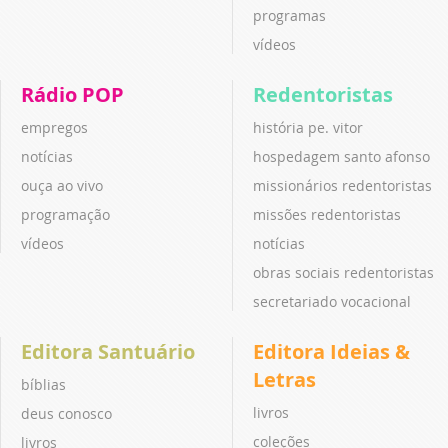
programas
vídeos
Rádio POP
Redentoristas
empregos
história pe. vitor
notícias
hospedagem santo afonso
ouça ao vivo
missionários redentoristas
programação
missões redentoristas
vídeos
notícias
obras sociais redentoristas
secretariado vocacional
Editora Santuário
Editora Ideias &
Letras
bíblias
livros
deus conosco
coleções
livros