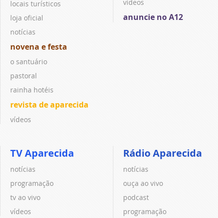
vídeos
locais turísticos
anuncie no A12
loja oficial
notícias
novena e festa
o santuário
pastoral
rainha hotéis
revista de aparecida
vídeos
TV Aparecida
Rádio Aparecida
notícias
notícias
programação
ouça ao vivo
tv ao vivo
podcast
vídeos
programação