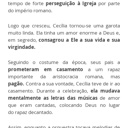
temp
o de forte
perseguição à Igreja
por parte
do império romano.
Logo que cresceu,
Cecília
tornou-se uma garota
muito linda.
Ela tinha um amor enorme a Deus e,
em segredo,
consagrou a Ele a sua vida e sua
virgi
n
dade.
Seguindo o costume da época, seus pais a
prometeram em casamento
a um rapaz
importante da aristocracia romana, mas
pagão.
Contra a sua vontade, Cecília teve de ir ao
casamento. Durante a celebração,
ela
mudava
mentalmente as letras das músicas
de amor
que eram cantadas, colocando Deus no lugar
do
rapaz
deca
n
tado.
Assim, enquanto a orquestra tocava melodias de