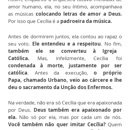
amor humano, ela, no seu íntimo, acomp
a
nhava
as músicas
colocando letras de amor a Deus.
Por isso que Cecília é a
padroeira da m
ú
sica.
Antes de dormirem juntos, ela contou ao
rapaz
o
seu voto
.
E
le entendeu e a respeitou
. No fim,
também ele se converteu à Igreja
Católica.
Mas
,
infelizmente
,
Cecília foi
condenada à morte
,
justamente por ser
católica
. An
tes da execução
,
o próprio
Papa,
chamado
Urbano, veio ao cárcere e lhe
deu
o sacramento da
Unção
dos E
n
fermos
.
Na verdade, não era só Cecília que era apaixonada
por Deus.
Deus
também era apaixon
a
do por
ela
.
Não só por ela, mas p
or cada um de nós.
Você também não quer imitar Cecília?
Quem