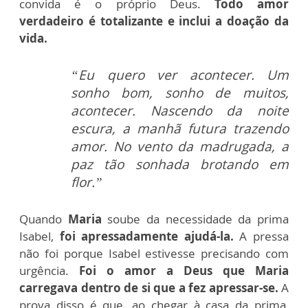
convida é o próprio Deus.
Todo amor
verdadeiro é totalizante
e
inclui a doação da
v
i
da.
“Eu quero ver acontecer. Um
sonho bom, sonho de muitos,
aco
n
tecer. Nascendo da noite
escura, a manhã futura trazendo
amor. No vento da madrugada, a
paz tão sonhada brotando em
flor.”
Quando
Maria
soube
da necessidade da
prima
Isabel,
foi
apressadamente ajudá-la
.
A pressa
não
foi
porque Isabel estivesse precisando com
urgência.
Foi
o amor a Deus que M
a
ria
carregava dentro de si
que a fez apressar-se.
A
prova disso é que, ao chegar
à casa da prima,