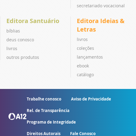
secretariado vocacional
Editora Santuário
Editora Ideias &
Letras
bíblias
livros
deus conosco
coleções
livros
lançamentos
outros produtos
ebook
catálogo
Trabalhe conosco
Aviso de Privacidade
Rel. de Transparência
Programa de Integridade
Direitos Autorais
Fale Conosco