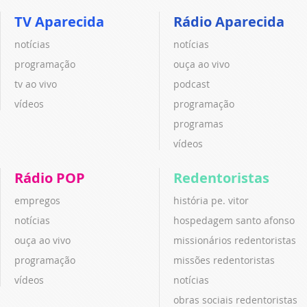
TV Aparecida
Rádio Aparecida
notícias
notícias
programação
ouça ao vivo
tv ao vivo
podcast
vídeos
programação
programas
vídeos
Rádio POP
Redentoristas
empregos
história pe. vitor
notícias
hospedagem santo afonso
ouça ao vivo
missionários redentoristas
programação
missões redentoristas
vídeos
notícias
obras sociais redentoristas