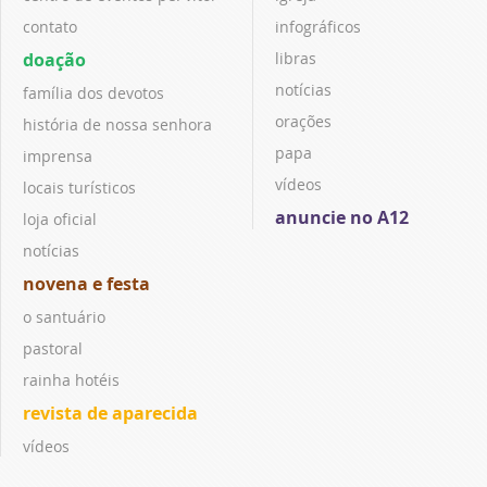
contato
infográficos
doação
libras
notícias
família dos devotos
orações
história de nossa senhora
papa
imprensa
vídeos
locais turísticos
anuncie no A12
loja oficial
notícias
novena e festa
o santuário
pastoral
rainha hotéis
revista de aparecida
vídeos