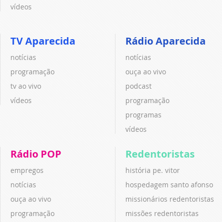
vídeos
TV Aparecida
Rádio Aparecida
notícias
notícias
programação
ouça ao vivo
tv ao vivo
podcast
vídeos
programação
programas
vídeos
Rádio POP
Redentoristas
empregos
história pe. vitor
notícias
hospedagem santo afonso
ouça ao vivo
missionários redentoristas
programação
missões redentoristas