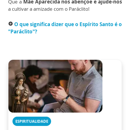
Que a
Mãe Aparecida nos abençoe e ajude-nos
a cultivar a amizade com o Paráclito!
O que significa dizer que o Espírito Santo é o
add_circle
"Paráclito"?
ESPIRITUALIDADE