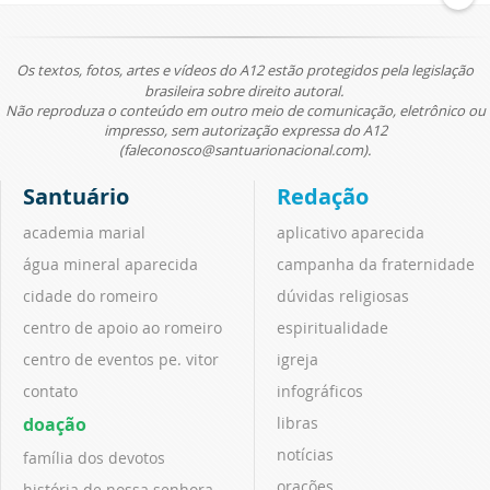
Os textos, fotos, artes e vídeos do A12 estão protegidos pela legislação
brasileira sobre direito autoral.
Não reproduza o conteúdo em outro meio de comunicação, eletrônico ou
impresso, sem autorização expressa do A12
(faleconosco@santuarionacional.com).
Santuário
Redação
academia marial
aplicativo aparecida
água mineral aparecida
campanha da fraternidade
cidade do romeiro
dúvidas religiosas
centro de apoio ao romeiro
espiritualidade
centro de eventos pe. vitor
igreja
contato
infográficos
doação
libras
notícias
família dos devotos
orações
história de nossa senhora