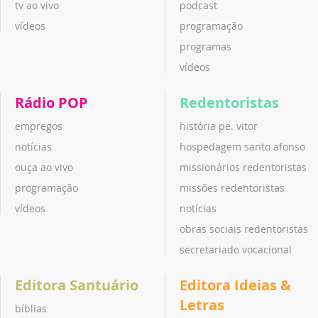
tv ao vivo
podcast
vídeos
programação
programas
vídeos
Rádio POP
Redentoristas
empregos
história pe. vitor
notícias
hospedagem santo afonso
ouça ao vivo
missionários redentoristas
programação
missões redentoristas
vídeos
notícias
obras sociais redentoristas
secretariado vocacional
Editora Santuário
Editora Ideias &
Letras
bíblias